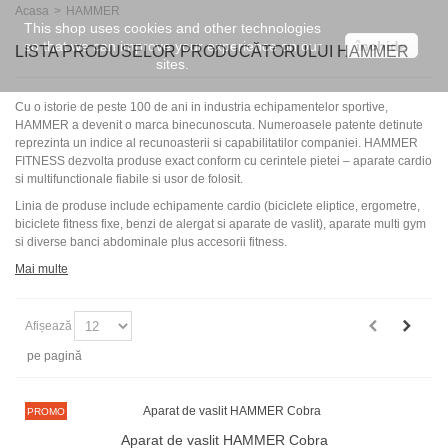
Acasa
>
HAMMER
This shop uses cookies and other technologies
so that we can improve your experience on our
închide
LISTA PRODUSELOR PRODUCĂTORULUI HAMMER
sites.
Cu o istorie de peste 100 de ani in industria echipamentelor sportive,
HAMMER a devenit o marca binecunoscuta. Numeroasele patente detinute
reprezinta un indice al recunoasterii si capabilitatilor companiei. HAMMER
FITNESS dezvolta produse exact conform cu cerintele pietei – aparate cardio
si multifunctionale fiabile si usor de folosit.
Linia de produse include echipamente cardio (biciclete eliptice, ergometre,
biciclete fitness fixe, benzi de alergat si aparate de vaslit), aparate multi gym
si diverse banci abdominale plus accesorii fitness.
Mai multe
Afișează
pe pagină
PROMO
Aparat de vaslit HAMMER Cobra