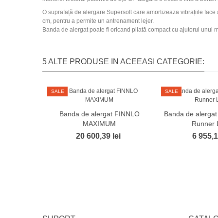
O suprafață de alergare Supersoft care amortizeaza vibrațiile face
cm, pentru a permite un antrenament lejer.
Banda de alergat poate fi oricand pliată compact cu ajutorul unui m
5 ALTE PRODUSE IN ACEEASI CATEGORIE:
SALE
SALE
Banda de alergat FINNLO
Banda de alerga
MAXIMUM
Runner 
20 600,39 lei
6 955,1