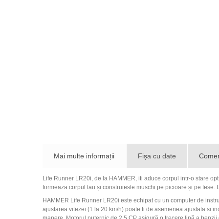
Mai multe informații
Fișa cu date
Coment
Life Runner LR20i, de la HAMMER, iti aduce corpul intr-o stare opti
formeaza corpul tau și construieste muschi pe picioare și pe fes
HAMMER Life Runner LR20i este echipat cu un computer de instruire
ajustarea vitezei (1 la 20 km/h) poate fi de asemenea ajustata si in
manere. Motorul puternic de 2,5 CP asigură o trecere lină a benzii de