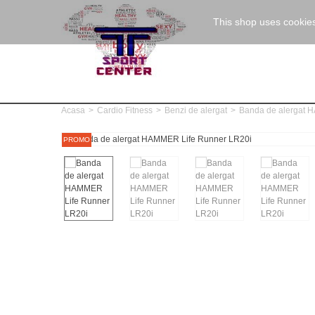
This shop uses cookies
Acasa
>
Cardio Fitness
>
Benzi de alergat
>
Banda de alergat 
PROMO