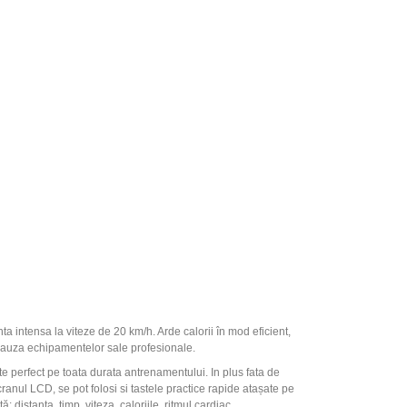
 intensa la viteze de 20 km/h. Arde calorii în mod eficient,
cauza echipamentelor sale profesionale.
 perfect pe toata durata antrenamentului. In plus fata de
ranul LCD, se pot folosi si tastele practice rapide atașate pe
distanta, timp, viteza, caloriile, ritmul cardiac.