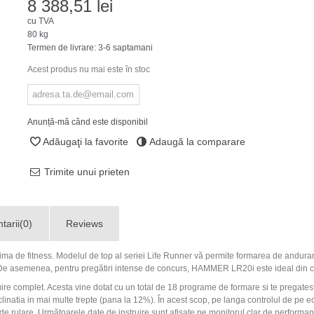
8 388,51 lei
cu TVA
80 kg
Termen de livrare: 3-6 saptamani
Acest produs nu mai este în stoc
Anunță-mă când este disponibil
Adăugaţi la favorite
Adaugă la comparare
Trimite unui prieten
arii(0)
Reviews
ma de fitness. Modelul de top al seriei Life Runner vă permite formarea de anduranta
e. De asemenea, pentru pregătiri intense de concurs, HAMMER LR20i este ideal din 
 complet. Acesta vine dotat cu un total de 18 programe de formare si te pregateste
clinatia in mai multe trepte (pana la 12%). În acest scop, pe langa controlul de pe ec
 rulare. Următoarele date de instruire sunt afișate pe monitorul clar de performanță: 