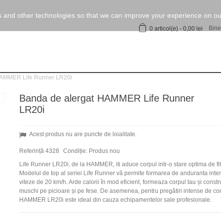
 and other technologies so that we can improve your experience on our
Bine
0
articol(e)
-
0,00 lei
HAMMER Life Runner LR20i
Banda de alergat HAMMER Life Runner
LR20i
Acest produs nu are puncte de loialitate.
Referință
4328
Condiție:
Produs nou
Life Runner LR20i, de la HAMMER, iti aduce corpul intr-o stare optima de fi
Modelul de top al seriei Life Runner vă permite formarea de anduranta inte
viteze de 20 km/h. Arde calorii în mod eficient, formeaza corpul tau și constr
muschi pe picioare și pe fese. De asemenea, pentru pregătiri intense de co
HAMMER LR20i este ideal din cauza echipamentelor sale profesionale.