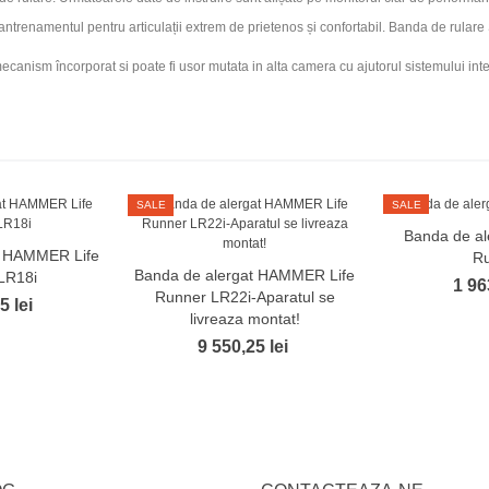
 antrenamentul pentru articulații extrem de prietenos și confortabil. Banda de rula
ecanism încorporat si poate fi usor mutata in alta camera cu ajutorul sistemului inte
SALE
SALE
Banda de a
t HAMMER Life
R
Banda de alergat HAMMER Life
LR18i
1 96
Runner LR22i-Aparatul se
5 lei
livreaza montat!
9 550,25 lei