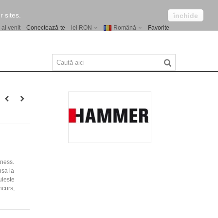
 sites.
închide
 ai venit
Conectează-te
lei RON
Română
Favorite
tness.
nsa la
uieste
ncurs,